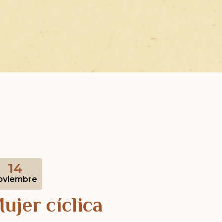
14
oviembre
ujer cíclica