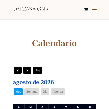
Calendario
Hoy
agosto de 2026
Mes
Semana
Día
Agenda
L
M
X
J
V
S
D